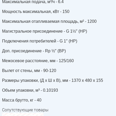
Максимальная подача, м³/ч -
6.4
Мощность максимальная, кВт -
150
Максимальная отапливаемая площадь, м² -
1200
Магистральное присоединение -
G 1½″ (НР)
Подключения потребителей -
G 1″ (НР)
Доп. присоединение -
Rp ½″ (ВР)
Межосевое расстояние, мм -
125/160
Вылет от стены, мм -
90-120
Размеры упаковки, (Д x Ш х В), мм -
1370 x 480 x 155
Объем упаковки, м³ -
0.10193
Масса брутто, кг -
40
Сопутствующие товары