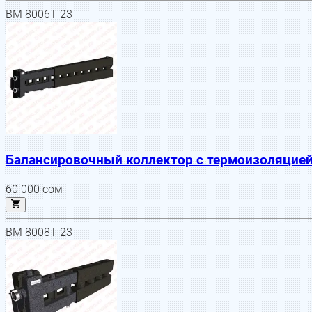
BM 8006T 23
Балансировочный коллектор с термоизоляцией 
60 000
сом
BM 8008T 23