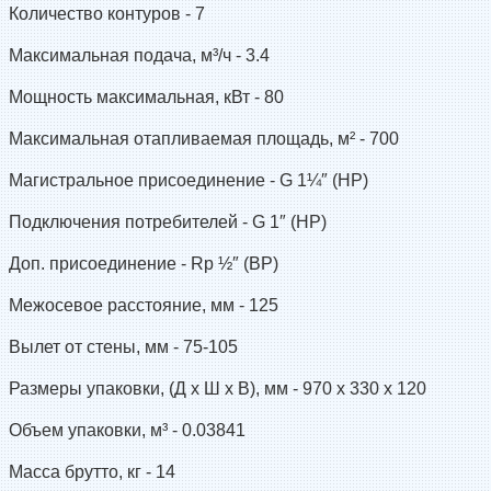
Количество контуров -
7
Максимальная подача, м³/ч -
3.4
Мощность максимальная, кВт -
80
Максимальная отапливаемая площадь, м² -
700
Магистральное присоединение -
G 1¼″ (НР)
Подключения потребителей -
G 1″ (НР)
Доп. присоединение -
Rp ½″ (ВР)
Межосевое расстояние, мм -
125
Вылет от стены, мм -
75-105
Размеры упаковки, (Д x Ш х В), мм -
970 x 330 x 120
Объем упаковки, м³ -
0.03841
Масса брутто, кг -
14