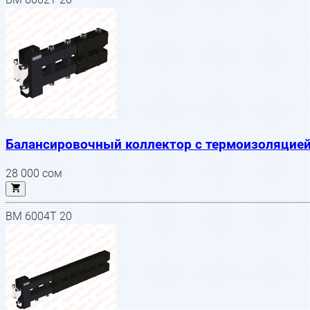
Балансировочный коллектор с термоизоляцией
28 000
сом
BM 6004T 20