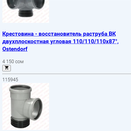
Крестовина - восстановитель раструба ВК
двухплоскостная угловая 110/110/110х87°,
Ostendorf
4 150
сом
115945