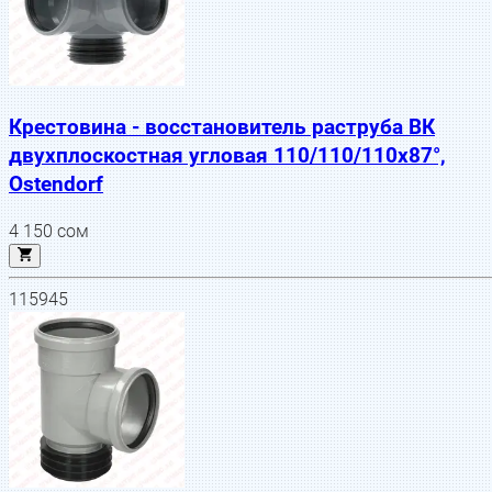
Крестовина - восстановитель раструба ВК
двухплоскостная угловая 110/110/110х87°,
Ostendorf
4 150
сом
115945