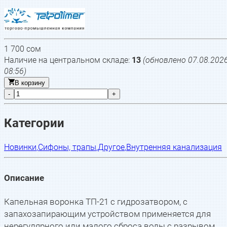
1 700
сом
Наличие на центральном складе:
13
(обновлено
07.08.202
08:56
)
В корзину
-
+
Категории
Новинки
,
Сифоны, трапы
,
Другое
,
Внутренняя канализация
Описание
Капельная воронка ТП-21 с гидрозатвором, с
запахозапирающим устройством применяется для
нерегулярного или малого сброса воды c разрывом