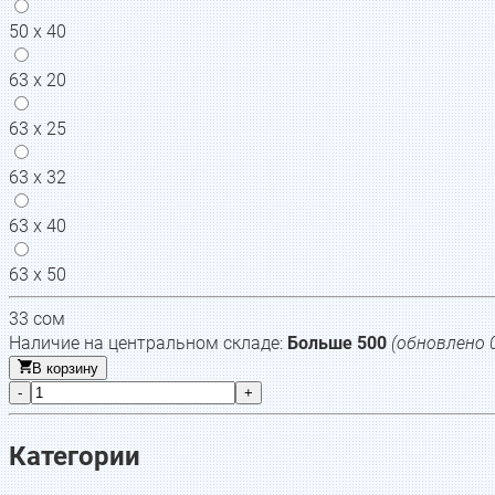
50 х 40
63 х 20
63 х 25
63 х 32
63 х 40
63 х 50
33
сом
Наличие на центральном складе:
Больше 500
(обновлено
В корзину
-
+
Категории