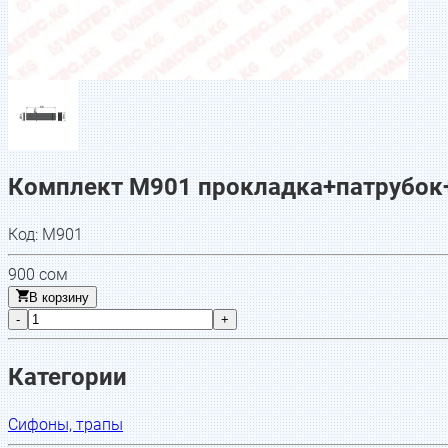
Комплект M901 прокладка+патрубок+
Код:
M901
900
сом
В корзину
-
+
Категории
Сифоны, трапы