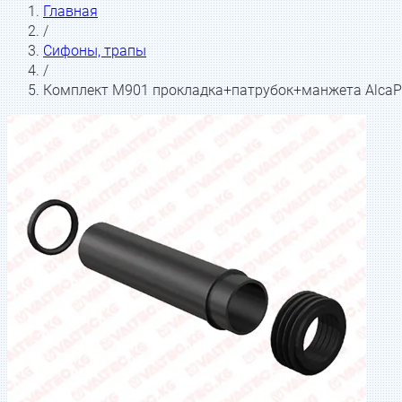
Главная
/
Сифоны, трапы
/
Комплект M901 прокладка+патрубок+манжета AlcaP