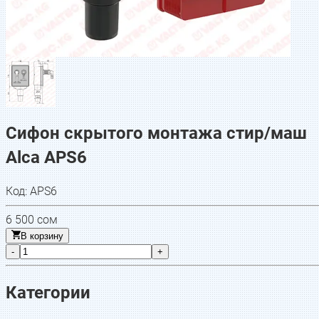
Сифон скрытого монтажа стир/маш
Alca APS6
Код:
APS6
6 500
сом
В корзину
-
+
Категории