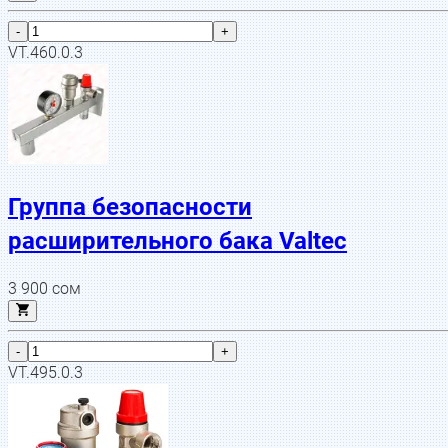
-
+
VT.460.0.3
Группа безопасности
расширительного бака Valtec
3 900
сом
-
+
VT.495.0.3