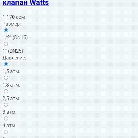
клапан Watts
1 170
сом
Размер
:
1/2" (DN15)
1" (DN25)
Давление
:
1,5 атм.
1,8 атм.
2,5 атм.
3 атм.
4 атм.