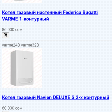
Котел газовый настенный Federica Bugatti
VARME 1-контурный
86 000
сом
varme24B varme32B
Котел газовый Navien DELUXE S 2-х контурный
60 000
сом