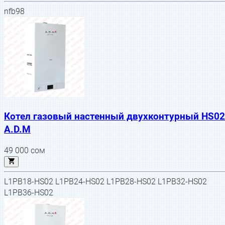
nfb98
Котел газовый настенный двухконтурный HS02
A.D.M
49 000
сом
L1PB18-HS02 L1PB24-HS02 L1PB28-HS02 L1PB32-HS02
L1PB36-HS02