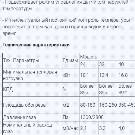
- Поддерживает режим управления датчиком наружней
температуры.
- Интеллектуальный постоянный контроль температуры
обеспечит теплом ваш дом и горячей водой в любое
время.
Технические характеристики
Модель
Тех. Параметры
Ед.изм.
24
32
40
Минимальная тепловая
кВт
10,1
13,4
16.8
нагрузка
Более
Более
Более
КПД
%
89%
89%
89%
Площадь обогрева
м2
80-180
160-260
350-45
Давление газа
Па
1300/2800
Номинальный расход
м3/час
2,4
3,2
4,0
газа