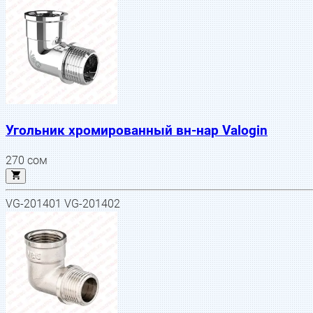
Угольник хромированный вн-нар Valogin
270
сом
VG-201401 VG-201402