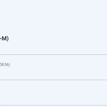
-М)
08:56
)