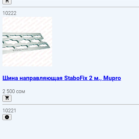
10222
Шина направляющая StaboFix 2 м., Mupro
2 500
сом
10221