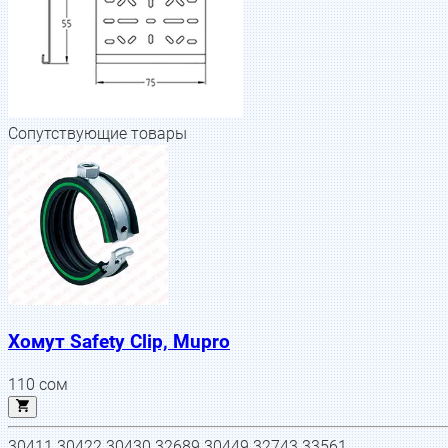
Сопутствующие товары
Хомут Safety Clip, Mupro
110
сом
30411 30422 30430 32689 30449 32743 33561